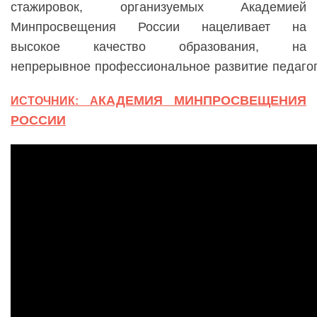
стажировок, организуемых Академией
Минпросвещения
России
нацеливает на
высокое качество образования, на
непрерывно
е
профессионально
е
развити
е
педагог
КАДЕМИЯ МИНПРОСВЕЩЕНИЯ
ИСТОЧНИК: А
РОССИИ