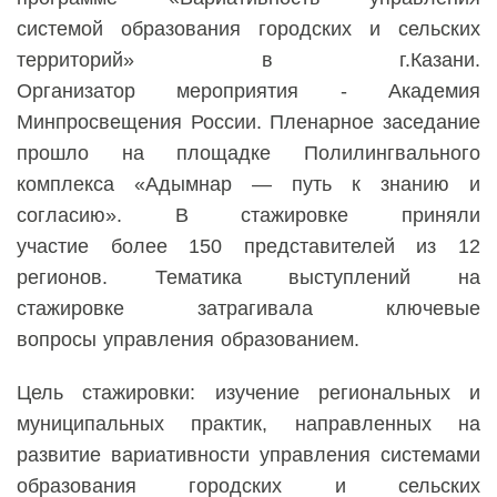
системой образования городских и сельских
территорий» в г.Казани.
Организатор
мероприятия
-
Академия
Минпросвещения России. Пленарное заседание
прошло на площадке Полилингваль
н
ого
комплекса «Адымнар — путь к знанию и
согласию». В стажировке приняли
участие
более
150 представителей
из
12
регионов. Тематика выступлений на
стажировке
з
атрагивала
к
лючевые
вопросы
управлени
я
образованием.
Цель стажировки: изучение региональных и
муниципальных практик, направленных на
развитие вариативности управления системами
образования городских и сельских