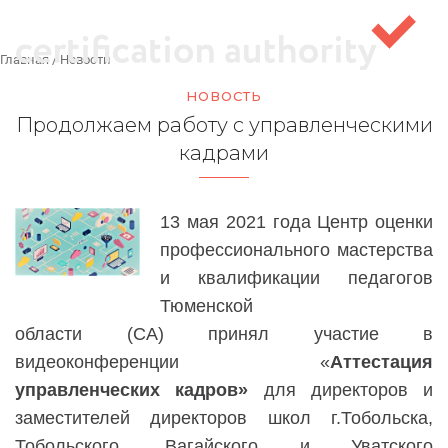
Главная
/
Новости
НОВОСТЬ
Продолжаем работу с управленческими
кадрами
13 мая 2021 года Ц
ентр
оценки
профессионального мастерства
и квалификации педагогов
Тюменской
области
(СА)
принял участие в
видеоконференции «
А
ттестация
управленческих кадров»
для директоров и
заместителей директоров школ г.Тобольска,
Тобольского, Вагайского
и
Уватского