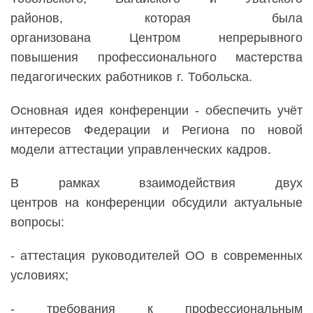
районов,
которая была
организована
Центр
ом
непрерывного
повышения профе
ссионального мастерства
педагогических работников
г. Тобольска.
Основная идея
конференции - обеспечить
учёт
интересов
Ф
едерации
и
Региона
по новой
модели аттестации управленческих кадров.
В рамках взаимодействия двух
центров
н
а
к
онференции обсу
дили
актуальные
вопросы
:
-
а
ттестация руководителей ОО в современных
условиях;
-
т
ребования к профессиональным